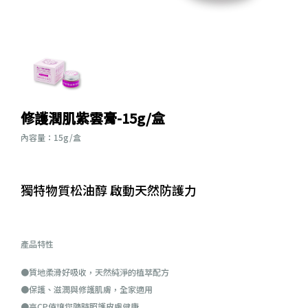
修護潤肌紫雲膏-15g/盒
內容量：15g/盒
獨特物質松油醇 啟動天然防護力
產品特性
●質地柔滑好吸收，天然純淨的植萃配方
●保護、滋潤與修護肌膚，全家適用
●高CP值讓您隨時照護皮膚健康